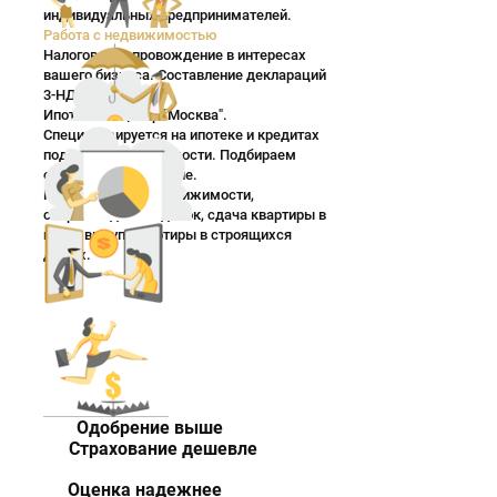
индивидуальных предпринимателей.
Работа с недвижимостью
Налоговое сопровождение в интересах
вашего бизнеса. Составление деклараций
3-НДФЛ.
Ипотечный центр "Москва".
Специализируется на ипотеке и кредитах
под залог недвижимости. Подбираем
оптимальное решение.
Купля-продажа недвижимости,
сопровождение сделок, сдача квартиры в
найм, выкуп, квартиры в строящихся
домах.
Одобрение выше
Страхование дешевле
Оценка надежнее